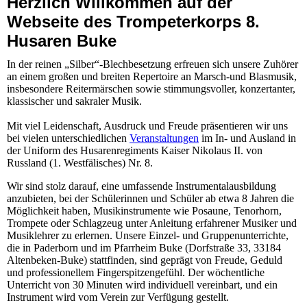
H
erzlich Willkommen auf d
er
Webseite des Trompeterkorps 8.
Husaren Buke
In der reinen „Silber“-Blechbesetzung erfreuen sich unsere Zuhörer
an einem großen und breiten Repertoire an Marsch-und Blasmusik,
insbesondere Reitermärschen sowie stimmungsvoller, konzertanter,
klassischer und sakraler Musik.
Mit viel Leidenschaft, Ausdruck und Freude präsentieren wir uns
bei vielen unterschiedlichen
Veranstaltungen
im In- und Ausland in
der Uniform des Husarenregiments Kaiser Nikolaus II. von
Russland (1. Westfälisches) Nr. 8.
Wir sind stolz darauf, eine umfassende Instrumentalausbildung
anzubieten, bei der Schülerinnen und Schüler ab etwa 8 Jahren die
Möglichkeit haben, Musikinstrumente wie Posaune, Tenorhorn,
Trompete oder Schlagzeug unter Anleitung erfahrener Musiker und
Musiklehrer zu erlernen. Unsere Einzel- und Gruppenunterrichte,
die in Paderborn und im Pfarrheim Buke (Dorfstraße 33, 33184
Altenbeken-Buke) stattfinden, sind geprägt von Freude, Geduld
und professionellem Fingerspitzengefühl. Der wöchentliche
Unterricht von 30 Minuten wird individuell vereinbart, und ein
Instrument wird vom Verein zur Verfügung gestellt.