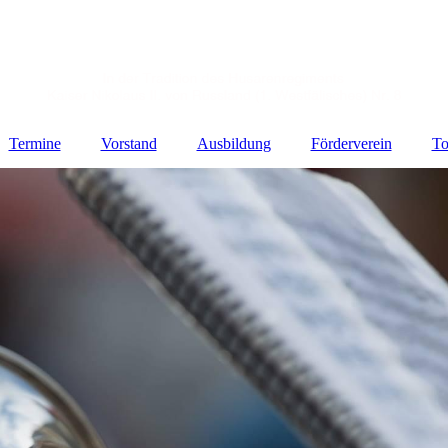
Termine
Vorstand
Ausbildung
Förderverein
To
te
hte