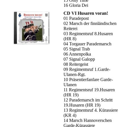
15 Only Time
16 Gloria Dei
CD VI Husaren voran!
01 Paradepost
02 Marsch der finnländischen
Reiterei
03 Regimentsruf 8.Husaren
(HR 8)
04 Torgauer Parademarsch
05 Signal Trab
06 Annenpolka
07 Signal Galopp
08 Reitergeist
09 Regimentsruf 1.Garde-
Ulanen-Rgt.
10 Präsentierfanfare Garde-
Ulanen
11 Regimentsruf 19.Husaren
(HR 19)
12 Parademarsch im Schritt
19.Husaren (HR 19)
13 Regimentsruf 4. Kürassiere
(KR 4)
14 Marsch Hannoverschen
Garde-Kürassiere