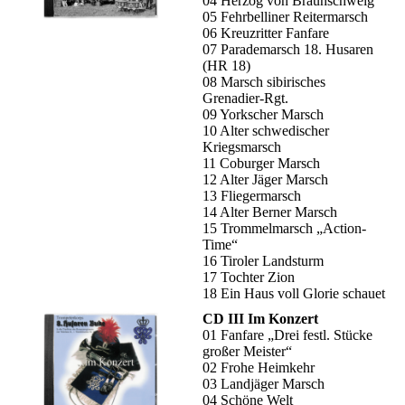
04 Herzog von Braunschweig
05 Fehrbelliner Reitermarsch
06 Kreuzritter Fanfare
07 Parademarsch 18. Husaren
(HR 18)
08 Marsch sibirisches
Grenadier-Rgt.
09 Yorkscher Marsch
10 Alter schwedischer
Kriegsmarsch
11 Coburger Marsch
12 Alter Jäger Marsch
13 Fliegermarsch
14 Alter Berner Marsch
15 Trommelmarsch „Action-
Time“
16 Tiroler Landsturm
17 Tochter Zion
18 Ein Haus voll Glorie schauet
CD III Im Konzert
01 Fanfare „Drei festl. Stücke
großer Meister“
02 Frohe Heimkehr
03 Landjäger Marsch
04 Schöne Welt