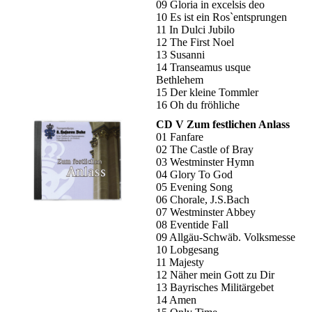
09 Gloria in excelsis deo
10 Es ist ein Ros`entsprungen
11 In Dulci Jubilo
12 The First Noel
13 Susanni
14 Transeamus usque
Bethlehem
15 Der kleine Tommler
16 Oh du fröhliche
CD V Zum festlichen Anlass
01 Fanfare
02 The Castle of Bray
03 Westminster Hymn
04 Glory To God
05 Evening Song
06 Chorale, J.S.Bach
07 Westminster Abbey
08 Eventide Fall
09 Allgäu-Schwäb. Volksmesse
10 Lobgesang
11 Majesty
12 Näher mein Gott zu Dir
13 Bayrisches Militärgebet
14 Amen