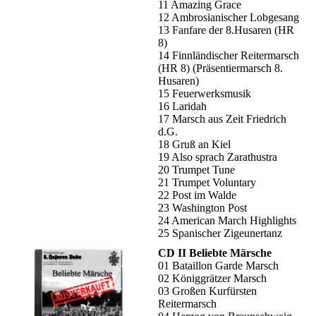
11 Amazing Grace
12 Ambrosianischer Lobgesang
13 Fanfare der 8.Husaren (HR
8)
14 Finnländischer Reitermarsch
(HR 8) (Präsentiermarsch 8.
Husaren)
15 Feuerwerksmusik
16 Laridah
17 Marsch aus Zeit Friedrich
d.G.
18 Gruß an Kiel
19 Also sprach Zarathustra
20 Trumpet Tune
21 Trumpet Voluntary
22 Post im Walde
23 Washington Post
24 American March Highlights
25 Spanischer Zigeunertanz
CD II Beliebte Märsche
01 Bataillon Garde Marsch
02 Königgrätzer Marsch
03 Großen Kurfürsten
Reitermarsch