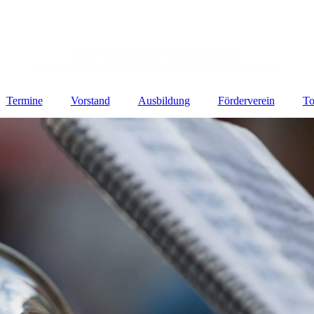
Termine
Vorstand
Ausbildung
Förderverein
To
te
hte